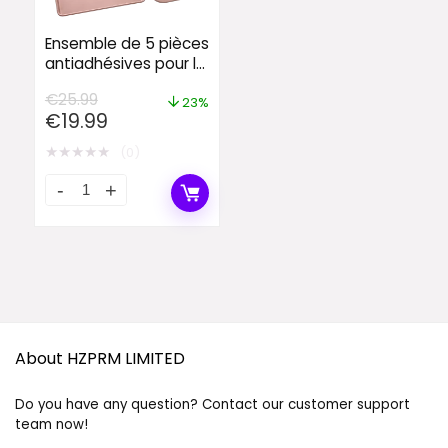
Ensemble de 5 pièces
antiadhésives pour la
cuisson au four
€
25.99
23%
Original
Current
€
19.99
price
price
★
★
★
★
★
(0)
was:
is:
€25.99.
€19.99.
About HZPRM LIMITED
Do you have any question? Contact our customer support
team now!