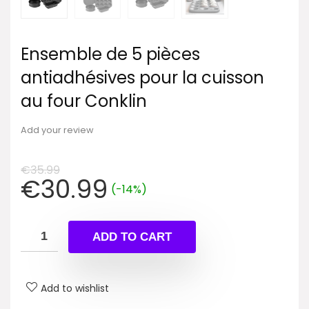
Ensemble de 5 pièces
antiadhésives pour la cuisson
au four Conklin
Add your review
€
35.99
Original
Current
€
30.99
(-14%)
price
price
was:
is:
€35.99.
€30.99.
ADD TO CART
Add to wishlist