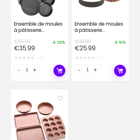
Ensemble de moules
Ensemble de moules
à pâtisserie
à pâtisserie
antiadhésifs 10
antiadhésifs 3 pièces
€
50.99
€
30.99
pièces de Maier
29%
16%
Original
Current
Original
Current
€
35.99
€
25.99
price
price
price
price
★
★
★
★
★
★
★
★
★
★
(0)
(0)
was:
is:
was:
is:
€50.99.
€35.99.
€30.99.
€25.99.